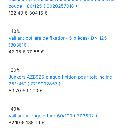
coude - 80/125 ( 0020257018 )
182.49 €
304.15 €
-40%
Vaillant colliers de fixation- 5 pièces- DN 125
(303616 )
42.35 €
70.58 €
-30%
Junkers AZB925 plaque finition pour toit incliné
25°-45° ( 7719002857 )
63.70 €
91.00 €
-40%
Vaillant allonge - 1m - 60/100 ( 303802 )
82.19 €
136.99 €