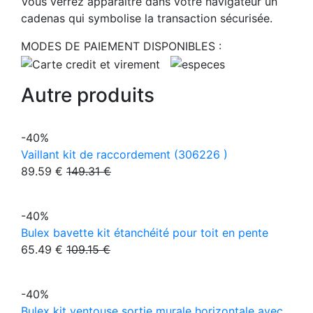
Vous verrez apparaître dans votre navigateur un
cadenas qui symbolise la transaction sécurisée.
MODES DE PAIEMENT DISPONIBLES :
Autre produits
-40%
Vaillant kit de raccordement (306226 )
89.59 €
149.31 €
-40%
Bulex bavette kit étanchéité pour toit en pente
65.49 €
109.15 €
-40%
Bulex kit ventouse sortie murale horizontale avec