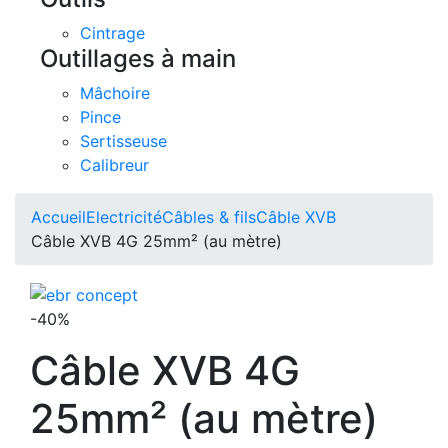
Cintrage
Outillages à main
Mâchoire
Pince
Sertisseuse
Calibreur
Accueil
Electricité
Câbles & fils
Câble XVB
Câble XVB 4G 25mm² (au mètre)
-40%
Câble XVB 4G
25mm² (au mètre)