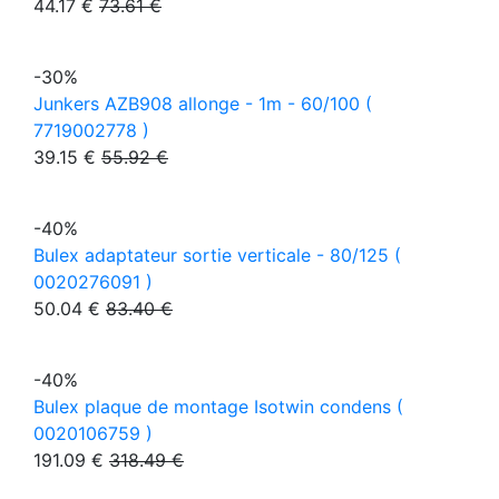
44.17 €
73.61 €
-30%
Junkers AZB908 allonge - 1m - 60/100 (
7719002778 )
39.15 €
55.92 €
-40%
Bulex adaptateur sortie verticale - 80/125 (
0020276091 )
50.04 €
83.40 €
-40%
Bulex plaque de montage Isotwin condens (
0020106759 )
191.09 €
318.49 €