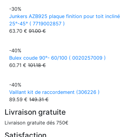
-30%
Junkers AZB925 plaque finition pour toit incliné
25°-45° ( 7719002857 )
63.70 €
91.00 €
-40%
Bulex coude 90°- 60/100 ( 0020257009 )
60.71 €
101.18 €
-40%
Vaillant kit de raccordement (306226 )
89.59 €
149.31 €
Livraison gratuite
Livraison gratuite dés 750€
Satisfaction