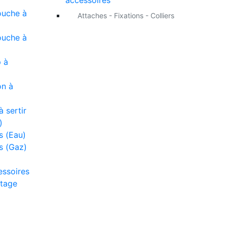
accessoires
ouche à
Attaches - Fixations - Colliers
ouche à
 à
on à
 sertir
)
s (Eau)
s (Gaz)
essoires
tage