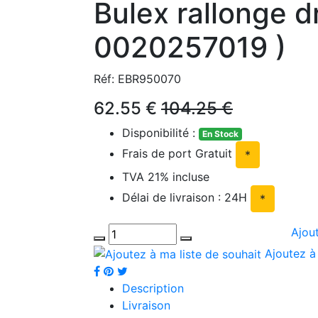
Bulex rallonge d
0020257019 )
Réf: EBR950070
62.55 €
104.25 €
Disponibilité :
En Stock
Frais de port Gratuit
*
TVA 21% incluse
Délai de livraison : 24H
*
Ajou
Ajoutez à 
Description
Livraison