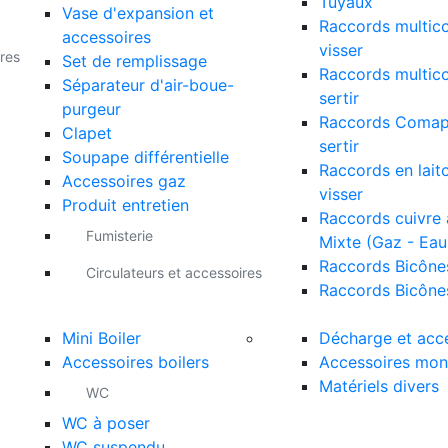
Tuyaux
Vase d'expansion et
Raccords multic
accessoires
visser
res
Set de remplissage
Raccords multic
Séparateur d'air-boue-
sertir
purgeur
Raccords Comap
Clapet
sertir
Soupape différentielle
Raccords en lait
Accessoires gaz
visser
Produit entretien
Raccords cuivre à
Fumisterie
Mixte (Gaz - Eau
Raccords Bicône
Circulateurs et accessoires
Raccords Bicône
Mini Boiler
Décharge et acc
Accessoires boilers
Accessoires mon
Matériels divers
WC
WC à poser
WC suspendu