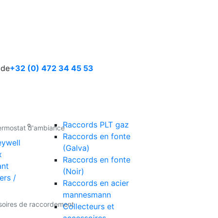
ide
+32 (0) 472 34 45 53
Raccords PLT gaz
ermostat d'ambiance
Raccords en fonte
ywell
(Galva)
x
Raccords en fonte
ant
(Noir)
ers /
Raccords en acier
mannesmann
soires de raccordement
Collecteurs et