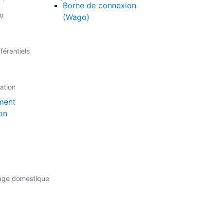
Borne de connexion
o
(Wago)
férentiels
lation
ment
on
sage domestique