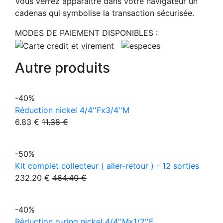
Vous verrez apparaître dans votre navigateur un
cadenas qui symbolise la transaction sécurisée.
MODES DE PAIEMENT DISPONIBLES :
Autre produits
-40%
Réduction nickel 4/4''Fx3/4''M
6.83 €
11.38 €
-50%
Kit complet collecteur ( aller-retour ) - 12 sorties
232.20 €
464.40 €
-40%
Réduction o-ring nickel 4/4''Mx1/2''F