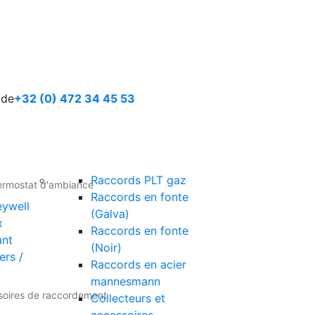
ide
+32 (0) 472 34 45 53
Raccords PLT gaz
ermostat d'ambiance
Raccords en fonte
ywell
(Galva)
x
Raccords en fonte
ant
(Noir)
ers /
Raccords en acier
mannesmann
soires de raccordement
Collecteurs et