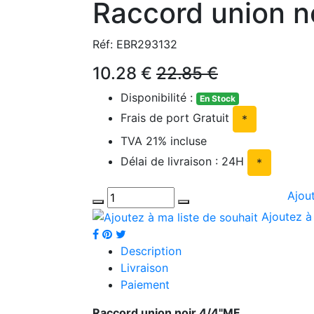
Raccord union n
Réf: EBR293132
10.28 €
22.85 €
Disponibilité :
En Stock
Frais de port Gratuit
*
TVA 21% incluse
Délai de livraison : 24H
*
Ajou
Ajoutez à 
Description
Livraison
Paiement
Raccord union noir 4/4"MF