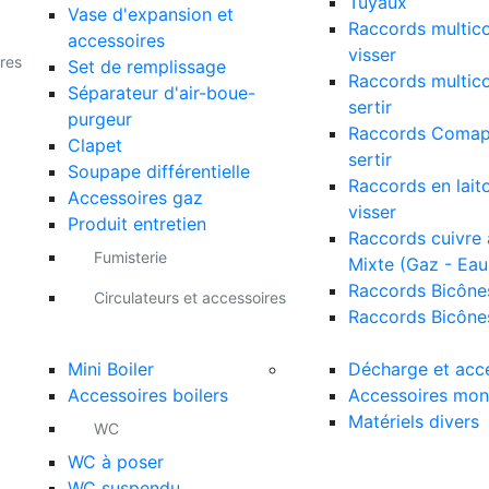
Tuyaux
Vase d'expansion et
Raccords multic
accessoires
visser
res
Set de remplissage
Raccords multic
Séparateur d'air-boue-
sertir
purgeur
Raccords Comap
Clapet
sertir
Soupape différentielle
Raccords en lait
Accessoires gaz
visser
Produit entretien
Raccords cuivre à
Fumisterie
Mixte (Gaz - Eau
Raccords Bicône
Circulateurs et accessoires
Raccords Bicône
Mini Boiler
Décharge et acc
Accessoires boilers
Accessoires mon
Matériels divers
WC
WC à poser
WC suspendu