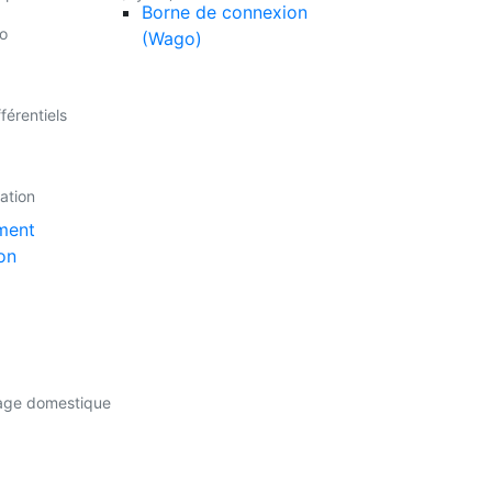
Borne de connexion
o
(Wago)
férentiels
lation
ment
on
sage domestique