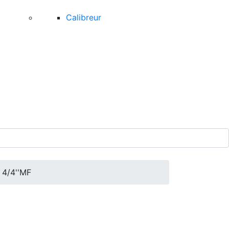
Calibreur
 4/4''MF