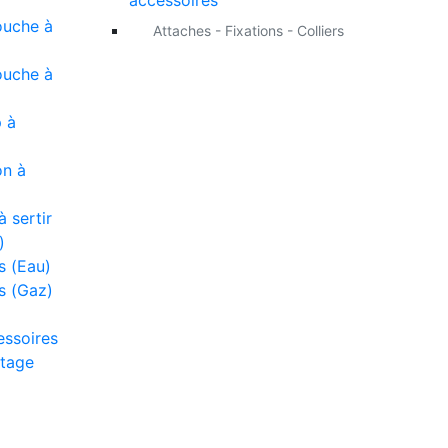
accessoires
ouche à
Attaches - Fixations - Colliers
ouche à
 à
on à
 sertir
)
s (Eau)
s (Gaz)
essoires
tage