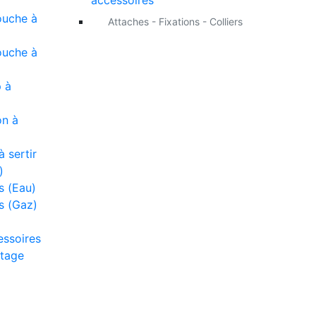
accessoires
ouche à
Attaches - Fixations - Colliers
ouche à
 à
on à
 sertir
)
s (Eau)
s (Gaz)
essoires
tage