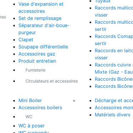
Tuyaux
Vase d'expansion et
Raccords multic
accessoires
visser
res
Set de remplissage
Raccords multic
Séparateur d'air-boue-
sertir
purgeur
Raccords Comap
Clapet
sertir
Soupape différentielle
Raccords en lait
Accessoires gaz
visser
Produit entretien
Raccords cuivre à
Fumisterie
Mixte (Gaz - Eau
Raccords Bicône
Circulateurs et accessoires
Raccords Bicône
Mini Boiler
Décharge et acc
Accessoires boilers
Accessoires mon
Matériels divers
WC
WC à poser
WC suspendu