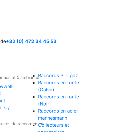
ide
+32 (0) 472 34 45 53
Raccords PLT gaz
ermostat d'ambiance
Raccords en fonte
ywell
(Galva)
x
Raccords en fonte
ant
(Noir)
ers /
Raccords en acier
mannesmann
soires de raccordement
Collecteurs et