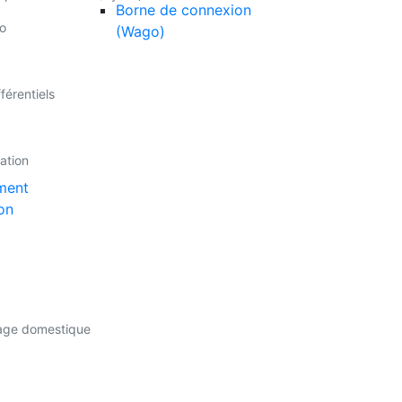
Borne de connexion
o
(Wago)
férentiels
lation
ment
on
sage domestique