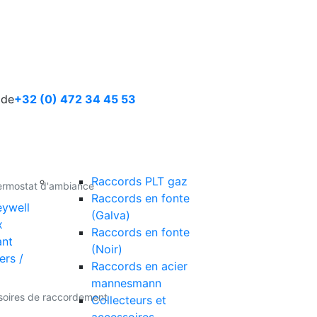
ide
+32 (0) 472 34 45 53
Raccords PLT gaz
ermostat d'ambiance
Raccords en fonte
ywell
(Galva)
x
Raccords en fonte
ant
(Noir)
ers /
Raccords en acier
mannesmann
soires de raccordement
Collecteurs et