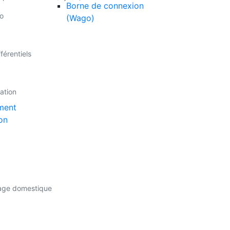
Borne de connexion
o
(Wago)
férentiels
lation
ment
on
sage domestique