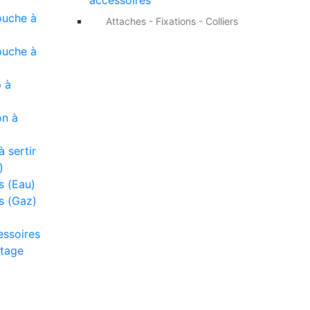
accessoires
ouche à
Attaches - Fixations - Colliers
ouche à
 à
on à
 sertir
)
s (Eau)
s (Gaz)
essoires
tage