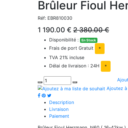
Brûleur Fioul He
Réf: EBR810030
1 190.00 €
2 380.00 €
Disponibilité :
En Stock
Frais de port Gratuit
*
TVA 21% incluse
Délai de livraison : 24H
*
Ajou
Ajoutez à 
Description
Livraison
Paiement
Brûleur Fioul Herrmann hl60 ( 16-42kw )