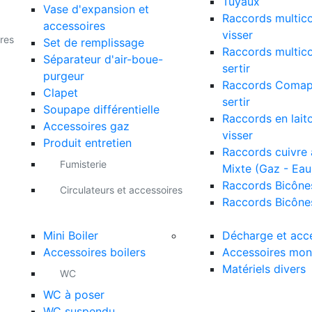
Tuyaux
Vase d'expansion et
Raccords multic
accessoires
visser
res
Set de remplissage
Raccords multic
Séparateur d'air-boue-
sertir
purgeur
Raccords Comap
Clapet
sertir
Soupape différentielle
Raccords en lait
Accessoires gaz
visser
Produit entretien
Raccords cuivre à
Fumisterie
Mixte (Gaz - Eau
Raccords Bicône
Circulateurs et accessoires
Raccords Bicône
Mini Boiler
Décharge et acc
Accessoires boilers
Accessoires mon
Matériels divers
WC
WC à poser
WC suspendu