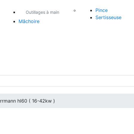
Pince
Outillages à main
Sertisseuse
Mâchoire
errmann hl60 ( 16-42kw )