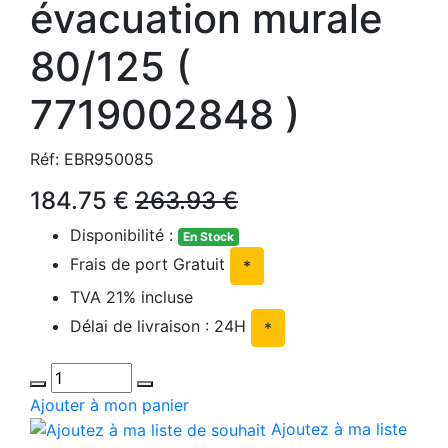
évacuation murale
80/125 (
7719002848 )
Réf: EBR950085
184.75 €
263.93 €
Disponibilité :
En Stock
Frais de port Gratuit
*
TVA 21% incluse
Délai de livraison : 24H
*
Ajouter à mon panier
Ajoutez à ma liste